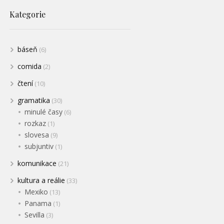
Kategorie
báseň
(6)
comida
(2)
čtení
(10)
gramatika
(30)
minulé časy
(6)
rozkaz
(1)
slovesa
(9)
subjuntiv
(1)
komunikace
(21)
kultura a reálie
(33)
Mexiko
(13)
Panama
(1)
Sevilla
(3)