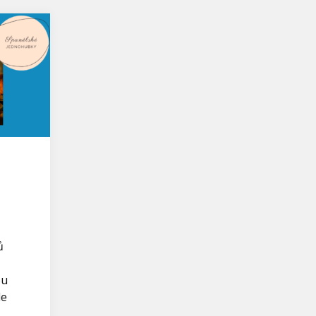
ů
bu
de