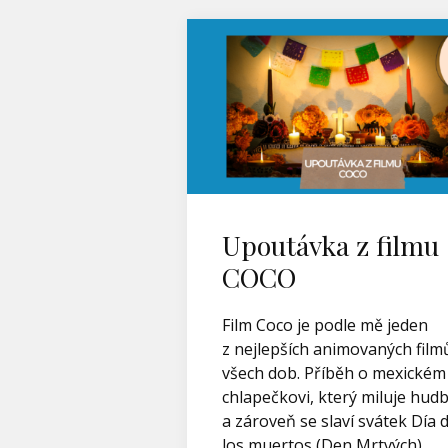
Upoutávka z filmu
COCO
Film Coco je podle mě jeden
z nejlepších animovaných film
všech dob. Příběh o mexickém
chlapečkovi, který miluje hud
a zároveň se slaví svátek Día 
los muertos (Den Mrtvých).