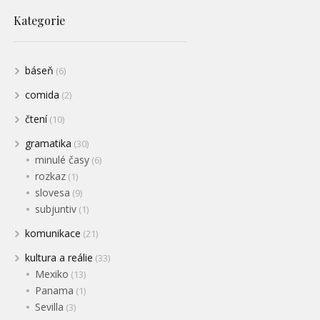
Kategorie
báseň
(6)
comida
(2)
čtení
(10)
gramatika
(30)
minulé časy
(6)
rozkaz
(1)
slovesa
(9)
subjuntiv
(1)
komunikace
(21)
kultura a reálie
(33)
Mexiko
(13)
Panama
(1)
Sevilla
(3)